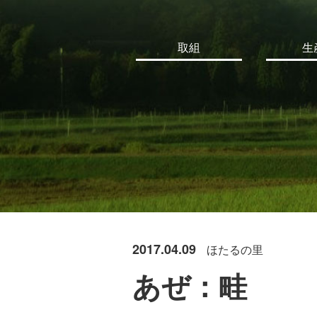
取組
生
2017.04.09
ほたるの里
あぜ：畦