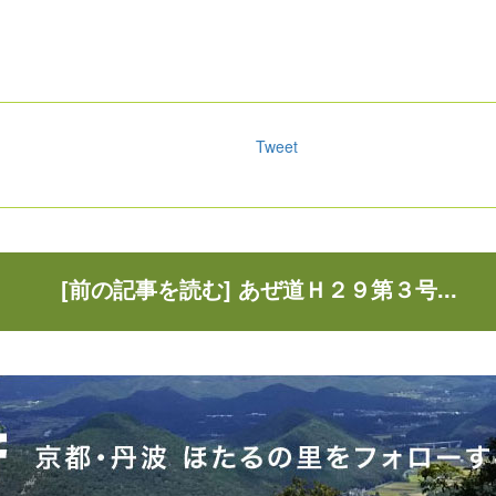
Tweet
[前の記事を読む] あぜ道Ｈ２９第３号...