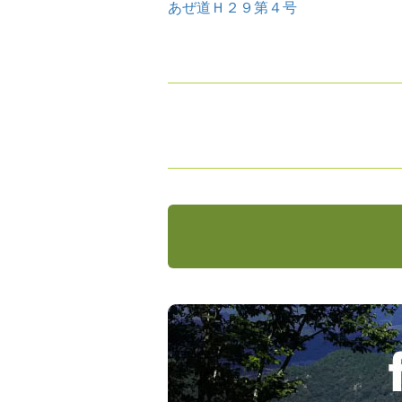
あぜ道Ｈ２９第４号