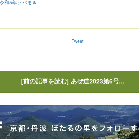
日：令和5年ソバまき
Tweet
[前の記事を読む] あぜ道2023第6号...