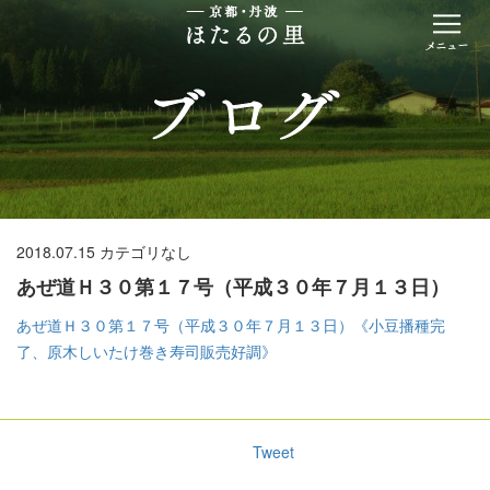
2018.07.15
カテゴリなし
あぜ道Ｈ３０第１７号（平成３０年７月１３日）
あぜ道Ｈ３０第１７号（平成３０年７月１３日）《小豆播種完
了、原木しいたけ巻き寿司販売好調》
Tweet