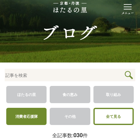
ほたるの里
食の恵み
取り組み
消費者応援隊
その他
全て見る
030
全記事数:
件